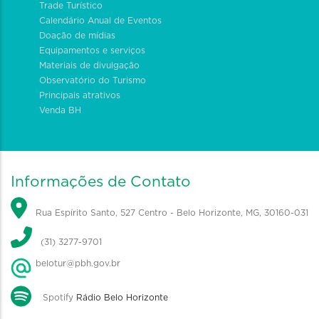
Trade Turístico
Calendário Anual de Eventos
Doação de mídias
Equipamentos e serviços
Materiais de divulgação
Observatório do Turismo
Principais atrativos
Venda BH
Informações de Contato
Rua Espírito Santo, 527 Centro - Belo Horizonte, MG, 30160-031
(31) 3277-9701
belotur@pbh.gov.br
Spotify
Rádio Belo Horizonte