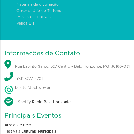
Materiais de divulgação
Observatório do Turismo
Principais atrativos
Venda BH
Informações de Contato
Rua Espírito Santo, 527 Centro - Belo Horizonte, MG, 30160-031
(31) 3277-9701
belotur@pbh.gov.br
Spotify
Rádio Belo Horizonte
Principais Eventos
Arraial de Belô
Festivais Culturais Municipais