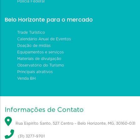
Polícia Federal
Belo Horizonte para o mercado
Trade Turístico
Calendário Anual de Eventos
Doação de mídias
Equipamentos e serviços
Materiais de divulgação
Observatório do Turismo
Principais atrativos
Venda BH
Informações de Contato
Rua Espírito Santo, 527 Centro - Belo Horizonte, MG, 30160-031
(31) 3277-9701