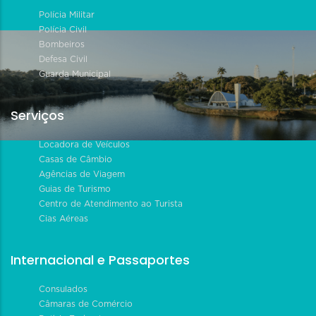
Polícia Militar
Polícia Civil
Bombeiros
Defesa Civil
Guarda Municipal
Serviços
Locadora de Veículos
Casas de Câmbio
Agências de Viagem
Guias de Turismo
Centro de Atendimento ao Turista
Cias Aéreas
Internacional e Passaportes
Consulados
Câmaras de Comércio