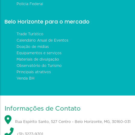
Polícia Federal
Belo Horizonte para o mercado
Trade Turístico
Calendário Anual de Eventos
Doação de mídias
Equipamentos e serviços
Materiais de divulgação
Observatório do Turismo
Principais atrativos
Venda BH
Informações de Contato
Rua Espírito Santo, 527 Centro - Belo Horizonte, MG, 30160-031
(31) 3277-9701