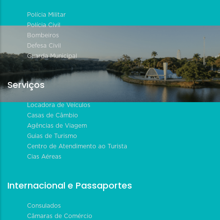
Polícia Militar
Polícia Civil
Bombeiros
Defesa Civil
Guarda Municipal
Serviços
Locadora de Veículos
Casas de Câmbio
Agências de Viagem
Guias de Turismo
Centro de Atendimento ao Turista
Cias Aéreas
Internacional e Passaportes
Consulados
Câmaras de Comércio