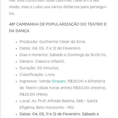
Mal. Eles constroem suas casinhas, cada um a seu
modo, mas o Lobo usa vários disfarces para persegui-
los.
48ª CAMPANHA DE POPULARIZAÇÃO DO TEATRO E
DA DANÇA
Produção: Guilherme César da Silva.
Datas: 04, 05, 11 e 12 de Fevereiro.
Dias e Horários: Sábado e Domingo às 16:00 hs.
Gênero: Clássico Infantil.
Duração: 50 minutos.
Classificação: Livre.
Ingressos: Venda
Sinparc
: R$20,00 e bilheteria
do Teatro (duas horas antes) R$50,00 (Inteira),
R$25,00 (Meia)
Local: Av. Prof. Alfredo Balena, 586 - Santa
Efigênia, Belo Horizonte - MG;
Datas: 04, 05, 11 e 12 de Fevereiro.
Sábado e