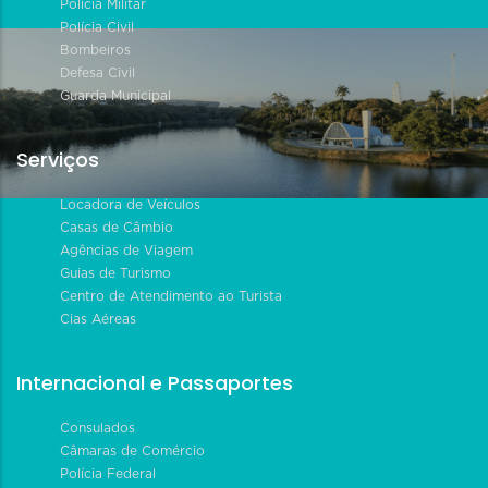
Polícia Militar
Polícia Civil
Bombeiros
Defesa Civil
Guarda Municipal
Serviços
Locadora de Veículos
Casas de Câmbio
Agências de Viagem
Guias de Turismo
Centro de Atendimento ao Turista
Cias Aéreas
Internacional e Passaportes
Consulados
Câmaras de Comércio
Polícia Federal