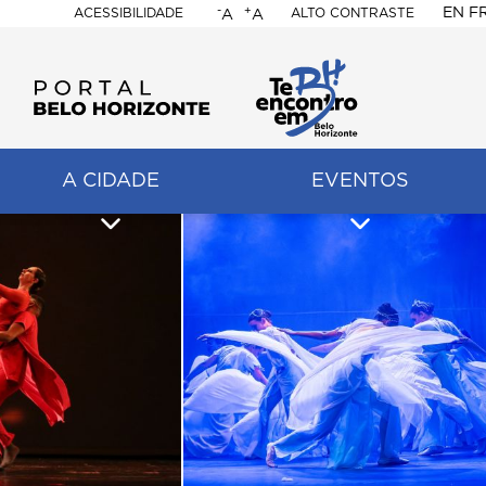
-
+
EN
F
ACESSIBILIDADE
ALTO CONTRASTE
A
A
PORTAL
BELO
HORIZONTE
A CIDADE
EVENTOS
ação
pal