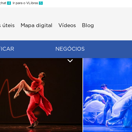
 chat
4
Ir para o VLibras
5
 úteis
Mapa digital
Vídeos
Blog
FICAR
NEGÓCIOS