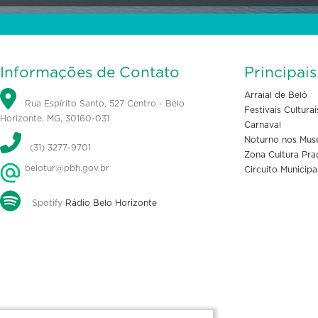
Informações de Contato
Principai
Arraial de Belô
Rua Espírito Santo, 527 Centro - Belo
Festivais Culturai
Horizonte, MG, 30160-031
Carnaval
Noturno nos Mus
(31) 3277-9701
Zona Cultura Pra
belotur@pbh.gov.br
Circuito Municipa
Spotify
Rádio Belo Horizonte