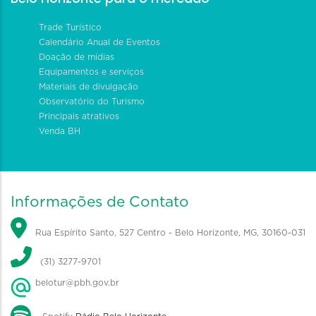
Trade Turístico
Calendário Anual de Eventos
Doação de mídias
Equipamentos e serviços
Materiais de divulgação
Observatório do Turismo
Principais atrativos
Venda BH
Informações de Contato
Rua Espírito Santo, 527 Centro - Belo Horizonte, MG, 30160-031
(31) 3277-9701
belotur@pbh.gov.br