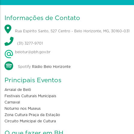
Informações de Contato
Rua Espírito Santo, 527 Centro - Belo Horizonte, MG, 30160-031
(31) 3277-9701
belotur@pbh.gov.br
Spotify
Rádio Belo Horizonte
Principais Eventos
Arraial de Belô
Festivais Culturais Municipais
Carnaval
Noturno nos Museus
Zona Cultura Praça da Estação
Circuito Municipal de Cultura
O que fazer em BH