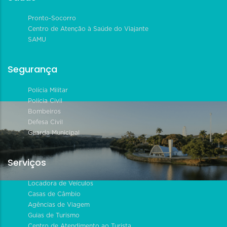
Pronto-Socorro
Centro de Atenção à Saúde do Viajante
SAMU
Segurança
Polícia Militar
Polícia Civil
Bombeiros
Defesa Civil
Guarda Municipal
Serviços
Locadora de Veículos
Casas de Câmbio
Agências de Viagem
Guias de Turismo
Centro de Atendimento ao Turista