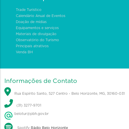
Trade Turístico
Calendário Anual de Eventos
Doação de mídias
Equipamentos e serviços
Materiais de divulgação
Observatório do Turismo
Principais atrativos
Venda BH
Informações de Contato
Rua Espírito Santo, 527 Centro - Belo Horizonte, MG, 30160-031
(31) 3277-9701
belotur@pbh.gov.br
Spotify
Rádio Belo Horizonte