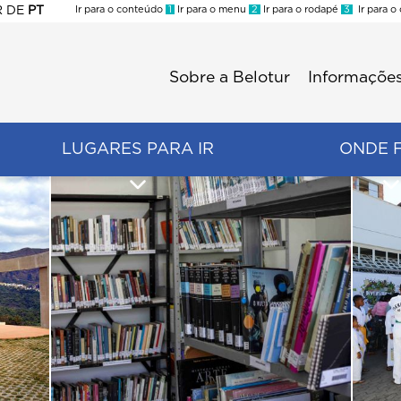
R
DE
PT
Ir para o conteúdo
1
Ir para o menu
2
Ir para o rodapé
3
Ir para o
ES
Sobre a Belotur
Informações
Menu
second
LUGARES PARA IR
ONDE 