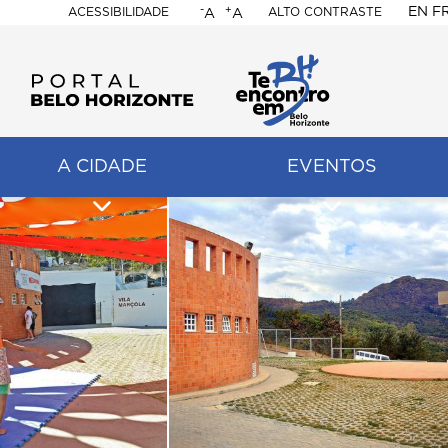
-
+
EN
F
ACESSIBILIDADE
ALTO CONTRASTE
A
A
PORTAL
BELO
HORIZONTE
A CIDADE
EVENTOS
ação
pal