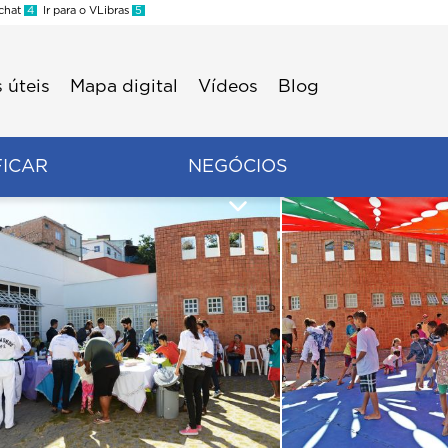
 chat
4
Ir para o VLibras
5
 úteis
Mapa digital
Vídeos
Blog
FICAR
NEGÓCIOS