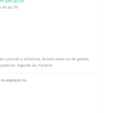
fmc.pbh.gov.br
.
s 9h às 17h
s culturais e artísticas, de bem-estar ou de gestão
 públicas. Agende seu horário!
r os espaços no
.