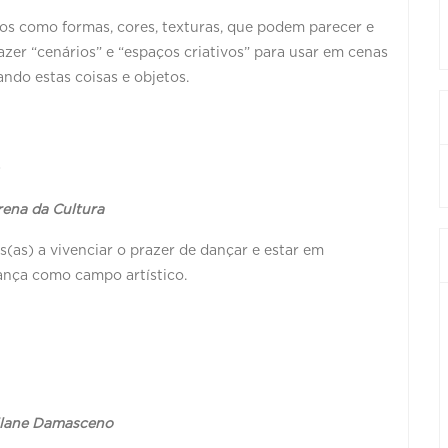
etos como formas, cores, texturas, que podem parecer e
azer “cenários” e “espaços criativos” para usar em cenas
sando estas coisas e objetos.
0
rena da Cultura
s(as) a vivenciar o prazer de dançar e estar em
ança como campo artístico.
rilane Damasceno