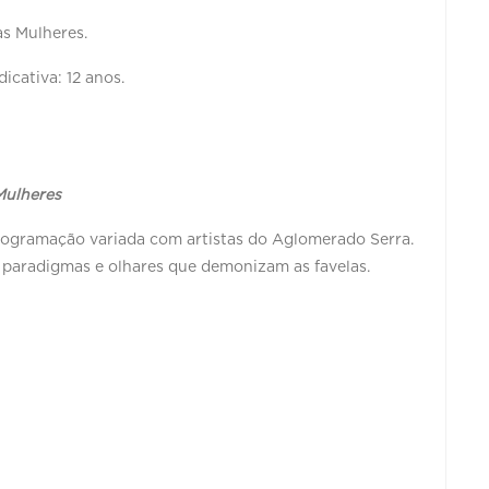
as Mulheres.
dicativa: 12 anos.
Mulheres
ogramação variada com artistas do Aglomerado Serra.
r paradigmas e olhares que demonizam as favelas.