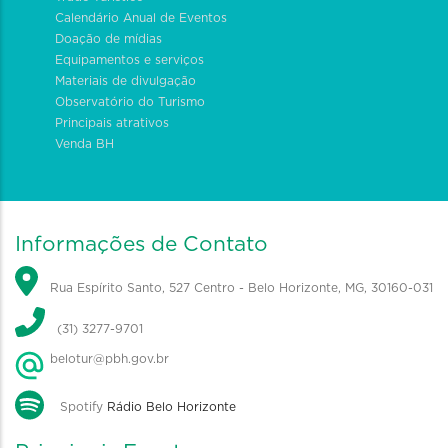
Calendário Anual de Eventos
Doação de mídias
Equipamentos e serviços
Materiais de divulgação
Observatório do Turismo
Principais atrativos
Venda BH
Informações de Contato
Rua Espírito Santo, 527 Centro - Belo Horizonte, MG, 30160-031
(31) 3277-9701
belotur@pbh.gov.br
Spotify
Rádio Belo Horizonte