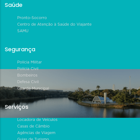
Saúde
Pronto-Socorro
Centro de Atenção à Saúde do Viajante
SAMU
Segurança
Polícia Militar
Polícia Civil
Bombeiros
Defesa Civil
Guarda Municipal
Serviços
Locadora de Veículos
Casas de Câmbio
Agências de Viagem
Guias de Turismo