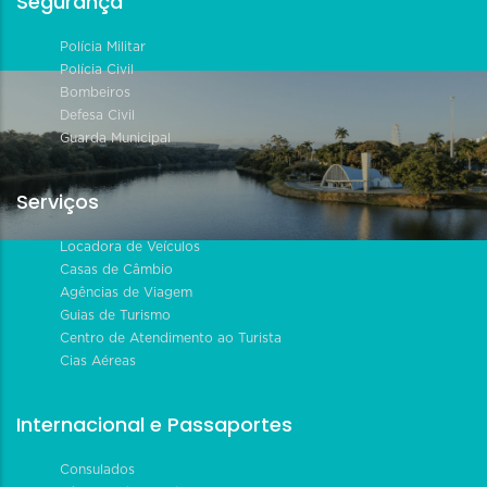
Segurança
Polícia Militar
Polícia Civil
Bombeiros
Defesa Civil
Guarda Municipal
Serviços
Locadora de Veículos
Casas de Câmbio
Agências de Viagem
Guias de Turismo
Centro de Atendimento ao Turista
Cias Aéreas
Internacional e Passaportes
Consulados