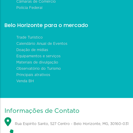
Câmaras de Comércio
Polícia Federal
Belo Horizonte para o mercado
Trade Turístico
Calendário Anual de Eventos
Doação de mídias
Equipamentos e serviços
Materiais de divulgação
Observatório do Turismo
Principais atrativos
Venda BH
Informações de Contato
Rua Espírito Santo, 527 Centro - Belo Horizonte, MG, 30160-031