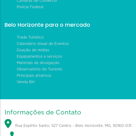
Câmaras de Comércio
Polícia Federal
Belo Horizonte para o mercado
Trade Turístico
Calendário Anual de Eventos
Doação de mídias
Equipamentos e serviços
Materiais de divulgação
Observatório do Turismo
Principais atrativos
Venda BH
Informações de Contato
Rua Espírito Santo, 527 Centro - Belo Horizonte, MG, 30160-031