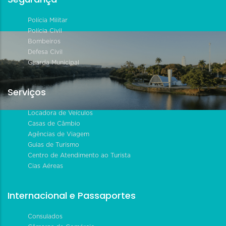
Polícia Militar
Polícia Civil
Bombeiros
Defesa Civil
Guarda Municipal
Serviços
Locadora de Veículos
Casas de Câmbio
Agências de Viagem
Guias de Turismo
Centro de Atendimento ao Turista
Cias Aéreas
Internacional e Passaportes
Consulados