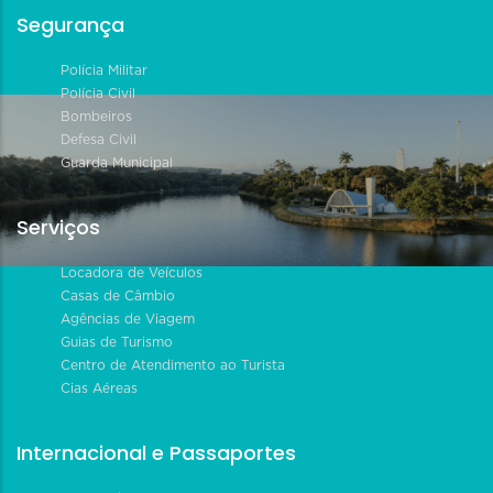
Segurança
Polícia Militar
Polícia Civil
Bombeiros
Defesa Civil
Guarda Municipal
Serviços
Locadora de Veículos
Casas de Câmbio
Agências de Viagem
Guias de Turismo
Centro de Atendimento ao Turista
Cias Aéreas
Internacional e Passaportes