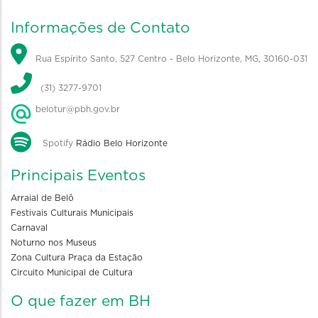
Informações de Contato
Rua Espírito Santo, 527 Centro - Belo Horizonte, MG, 30160-031
(31) 3277-9701
belotur@pbh.gov.br
Spotify
Rádio Belo Horizonte
Principais Eventos
Arraial de Belô
Festivais Culturais Municipais
Carnaval
Noturno nos Museus
Zona Cultura Praça da Estação
Circuito Municipal de Cultura
O que fazer em BH