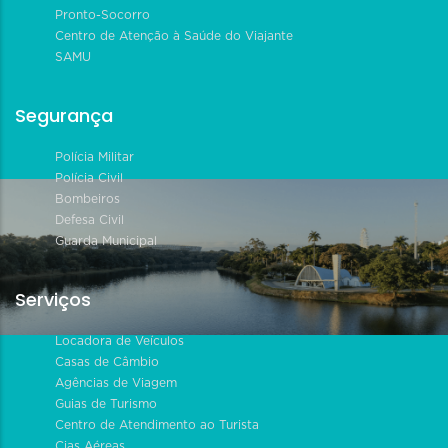
Pronto-Socorro
Centro de Atenção à Saúde do Viajante
SAMU
Segurança
Polícia Militar
Polícia Civil
Bombeiros
Defesa Civil
Guarda Municipal
Serviços
Locadora de Veículos
Casas de Câmbio
Agências de Viagem
Guias de Turismo
Centro de Atendimento ao Turista
Cias Aéreas