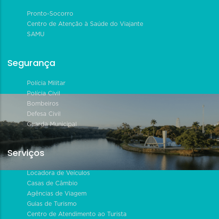
Pronto-Socorro
Centro de Atenção à Saúde do Viajante
SAMU
Segurança
Polícia Militar
Polícia Civil
Bombeiros
Defesa Civil
Guarda Municipal
Serviços
Locadora de Veículos
Casas de Câmbio
Agências de Viagem
Guias de Turismo
Centro de Atendimento ao Turista