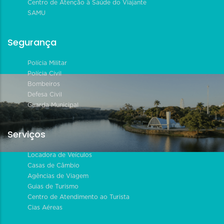
Centro de Atenção à Saúde do Viajante
SAMU
Segurança
Polícia Militar
Polícia Civil
Bombeiros
Defesa Civil
Guarda Municipal
Serviços
Locadora de Veículos
Casas de Câmbio
Agências de Viagem
Guias de Turismo
Centro de Atendimento ao Turista
Cias Aéreas