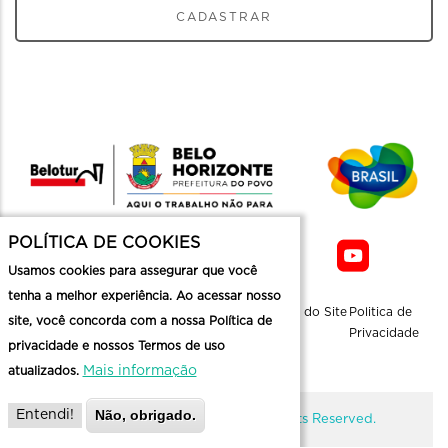
CADASTRAR
POLÍTICA DE COOKIES
Usamos cookies para assegurar que você
tenha a melhor experiência. Ao acessar nosso
Sobre a
Contato
Informaçoes
Mapa do Site
Politica de
site, você concorda com a nossa Política de
Belotur
Üteis
Privacidade
privacidade e nossos Termos de uso
Mais informação
atualizados.
Não, obrigado.
Entendi!
@ Copyright Belotur 2026. All Rights Reserved.