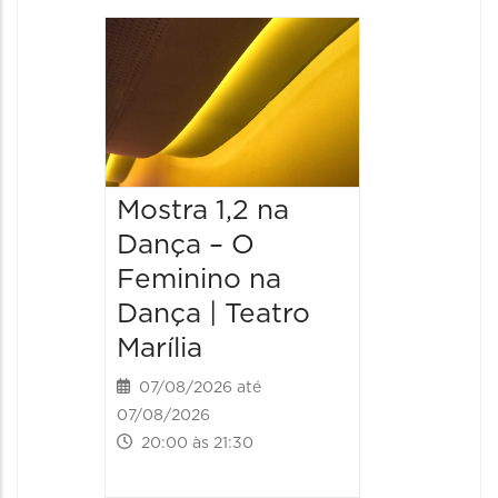
Mostra 1,2 na
Mostra
Dança – O
Dança 
Feminino na
Femini
Dança | Teatro
Dança 
Marília
Marília
07/08/2026 até
08/08/20
07/08/2026
08/08/202
20:00 às 21:30
20:00 às