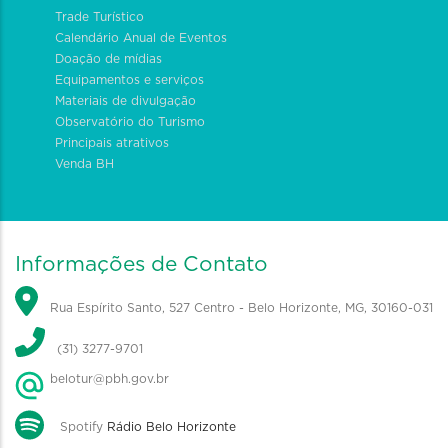
Trade Turístico
Calendário Anual de Eventos
Doação de mídias
Equipamentos e serviços
Materiais de divulgação
Observatório do Turismo
Principais atrativos
Venda BH
Informações de Contato
Rua Espírito Santo, 527 Centro - Belo Horizonte, MG, 30160-031
(31) 3277-9701
belotur@pbh.gov.br
Spotify
Rádio Belo Horizonte