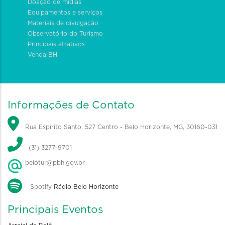
Doação de mídias
Equipamentos e serviços
Materiais de divulgação
Observatório do Turismo
Principais atrativos
Venda BH
Informações de Contato
Rua Espírito Santo, 527 Centro - Belo Horizonte, MG, 30160-031
(31) 3277-9701
belotur@pbh.gov.br
Spotify
Rádio Belo Horizonte
Principais Eventos