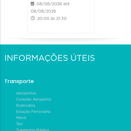
08/08/2026 até
09/08/20
08/08/2026
09/08/202
20:00 às 21:30
19:00 às
INFORMAÇÕES ÚTEIS
Transporte
Aeroportos
Conexão Aeroporto
Rodoviária
Estação Ferroviária
Metrô
Táxi
Transporte Público