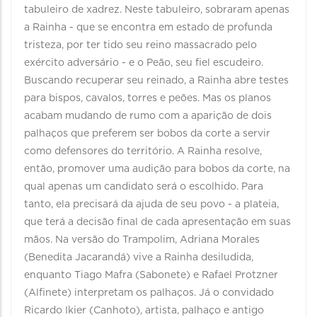
tabuleiro de xadrez. Neste tabuleiro, sobraram apenas
a Rainha - que se encontra em estado de profunda
tristeza, por ter tido seu reino massacrado pelo
exército adversário - e o Peão, seu fiel escudeiro.
Buscando recuperar seu reinado, a Rainha abre testes
para bispos, cavalos, torres e peões. Mas os planos
acabam mudando de rumo com a aparição de dois
palhaços que preferem ser bobos da corte a servir
como defensores do território. A Rainha resolve,
então, promover uma audição para bobos da corte, na
qual apenas um candidato será o escolhido. Para
tanto, ela precisará da ajuda de seu povo - a plateia,
que terá a decisão final de cada apresentação em suas
mãos. Na versão do Trampolim, Adriana Morales
(Benedita Jacarandá) vive a Rainha desiludida,
enquanto Tiago Mafra (Sabonete) e Rafael Protzner
(Alfinete) interpretam os palhaços. Já o convidado
Ricardo Ikier (Canhoto), artista, palhaço e antigo