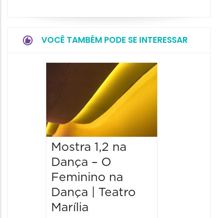
VOCÊ TAMBÉM PODE SE INTERESSAR
Mostra 1,2 na
Mostra
Dança – O
Dança 
Feminino na
Femini
Dança | Teatro
Dança 
Marília
Marília