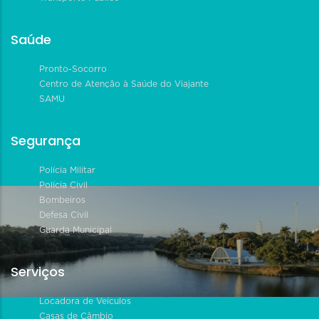
Saúde
Pronto-Socorro
Centro de Atenção à Saúde do Viajante
SAMU
Segurança
Polícia Militar
Polícia Civil
Bombeiros
Defesa Civil
Guarda Municipal
Serviços
Locadora de Veículos
Casas de Câmbio