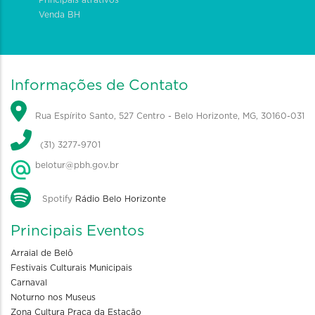
Venda BH
Informações de Contato
Rua Espírito Santo, 527 Centro - Belo Horizonte, MG, 30160-031
(31) 3277-9701
belotur@pbh.gov.br
Spotify
Rádio Belo Horizonte
Principais Eventos
Arraial de Belô
Festivais Culturais Municipais
Carnaval
Noturno nos Museus
Zona Cultura Praça da Estação