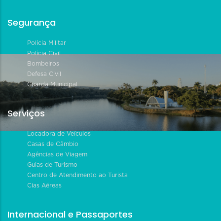
Segurança
Polícia Militar
Polícia Civil
Bombeiros
Defesa Civil
Guarda Municipal
Serviços
Locadora de Veículos
Casas de Câmbio
Agências de Viagem
Guias de Turismo
Centro de Atendimento ao Turista
Cias Aéreas
Internacional e Passaportes