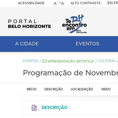
-
+
EN
F
ACESSIBILIDADE
ALTO CONTRASTE
A
A
PORTAL
BELO
HORIZONTE
A CIDADE
EVENTOS
ação
pal
EVENTOS
/
CULTURAL
APRESENTAÇÃO ARTÍSTICA
/
Programação de Novembro 
INÍCIO
DESCRIÇÃO
LOCALIZAÇÃO
VIDEO
DESCRIÇÃO