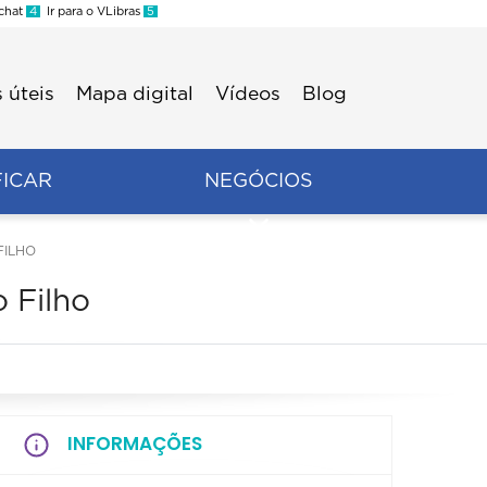
 chat
4
Ir para o VLibras
5
 úteis
Mapa digital
Vídeos
Blog
FICAR
NEGÓCIOS
FILHO
 Filho
INFORMAÇÕES