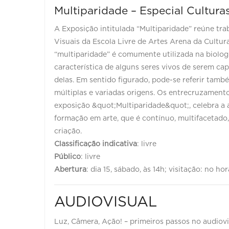
Multiparidade – Especial Cultura
A Exposição intitulada “Multiparidade” reúne tr
Visuais da Escola Livre de Artes Arena da Cultura
“multiparidade” é comumente utilizada na biologi
característica de alguns seres vivos de serem ca
delas. Em sentido figurado, pode-se referir tamb
múltiplas e variadas origens. Os entrecruzamentos
exposição &quot;Multiparidade&quot;, celebra a 
formação em arte, que é contínuo, multifacetado
criação.
Classificação indicativa
: livre
Público
: livre
Abertura
: dia 15, sábado, às 14h; visitação: no 
AUDIOVISUAL
Luz, Câmera, Ação! – primeiros passos no audiovi