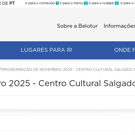
R
DE
PT
Ir para o conteúdo
1
Ir para o menu
2
Ir para o rodapé
3
Ir para o
ES
Sobre a Belotur
Informações
Menu
second
LUGARES PARA IR
ONDE 
PROGRAMAÇÃO DE NOVEMBRO 2025 - CENTRO CULTURAL SALGADO 
2025 - Centro Cultural Salgado