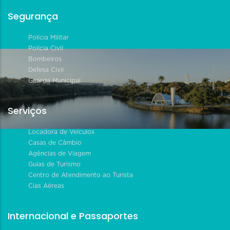
Segurança
Polícia Militar
Polícia Civil
Bombeiros
Defesa Civil
Guarda Municipal
Serviços
Locadora de Veículos
Casas de Câmbio
Agências de Viagem
Guias de Turismo
Centro de Atendimento ao Turista
Cias Aéreas
Internacional e Passaportes