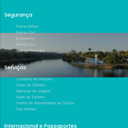
Segurança
Polícia Militar
Polícia Civil
Bombeiros
Defesa Civil
Guarda Municipal
Serviços
Locadora de Veículos
Casas de Câmbio
Agências de Viagem
Guias de Turismo
Centro de Atendimento ao Turista
Cias Aéreas
Internacional e Passaportes