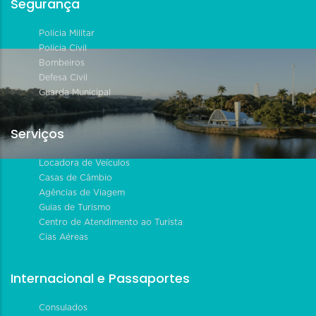
Segurança
Polícia Militar
Polícia Civil
Bombeiros
Defesa Civil
Guarda Municipal
Serviços
Locadora de Veículos
Casas de Câmbio
Agências de Viagem
Guias de Turismo
Centro de Atendimento ao Turista
Cias Aéreas
Internacional e Passaportes
Consulados