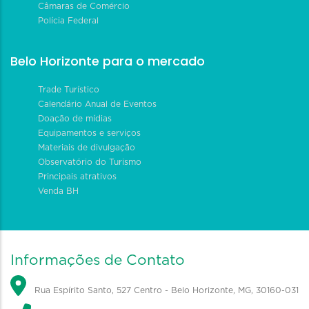
Câmaras de Comércio
Polícia Federal
Belo Horizonte para o mercado
Trade Turístico
Calendário Anual de Eventos
Doação de mídias
Equipamentos e serviços
Materiais de divulgação
Observatório do Turismo
Principais atrativos
Venda BH
Informações de Contato
Rua Espírito Santo, 527 Centro - Belo Horizonte, MG, 30160-031