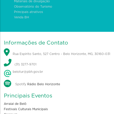
Materiais de divulgação
Observatório do Turismo
Principais atrativos
Venda BH
Informações de Contato
Rua Espírito Santo, 527 Centro - Belo Horizonte, MG, 30160-031
(31) 3277-9701
belotur@pbh.gov.br
Spotify
Rádio Belo Horizonte
Principais Eventos
Arraial de Belô
Festivais Culturais Municipais