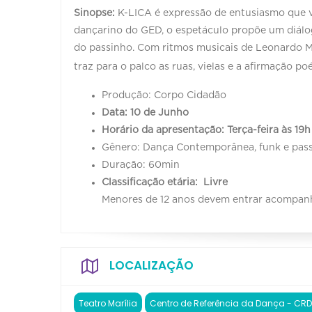
Sinopse:
K-LICA é expressão de entusiasmo que 
dançarino do GED, o espetáculo propõe um diálo
do passinho. Com ritmos musicais de Leonardo M
traz para o palco as ruas, vielas e a afirmação po
Produção: Corpo Cidadão
Data: 10 de Junho
Horário da apresentação: Terça-feira às 19h
Gênero: Dança Contemporânea, funk e pass
Duração: 60min
Classificação etária: Livre
Menores de 12 anos devem entrar acompanha
LOCALIZAÇÃO
Teatro Marília
Centro de Referência da Dança - C