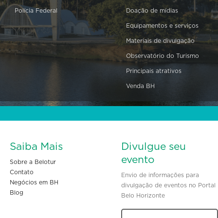
Polícia Federal
Doação de mídias
Equipamentos e serviços
Materiais de divulgação
Observatório do Turismo
Principais atrativos
Venda BH
Saiba Mais
Divulgue seu
evento
Sobre a Belotur
Contato
Envio de informações para
Negócios em BH
divulgação de eventos no Portal
Blog
Belo Horizonte