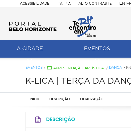
-
+
EN
F
ACESSIBILIDADE
ALTO CONTRASTE
A
A
PORTAL
BELO
HORIZONTE
A CIDADE
EVENTOS
ação
pal
EVENTOS
/
DANÇA
K-
APRESENTAÇÃO ARTÍSTICA
/
K-LICA | TERÇA DA DAN
INÍCIO
DESCRIÇÃO
LOCALIZAÇÃO
DESCRIÇÃO