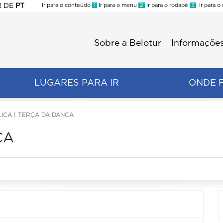
R
DE
PT
Ir para o conteúdo
1
Ir para o menu
2
Ir para o rodapé
3
Ir para o
ES
Sobre a Belotur
Informações
Menu
second
LUGARES PARA IR
ONDE 
LICA | TERÇA DA DANÇA
ÇA