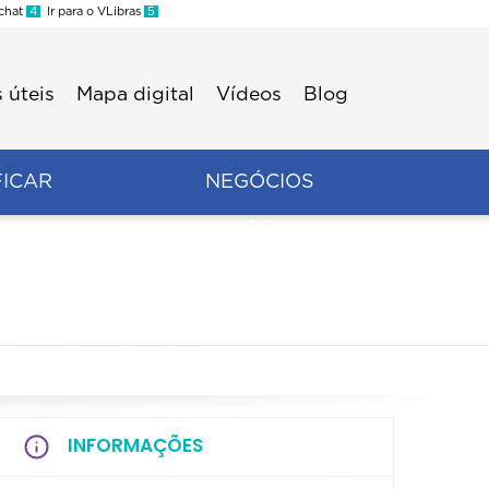
 chat
4
Ir para o VLibras
5
 úteis
Mapa digital
Vídeos
Blog
FICAR
NEGÓCIOS
INFORMAÇÕES