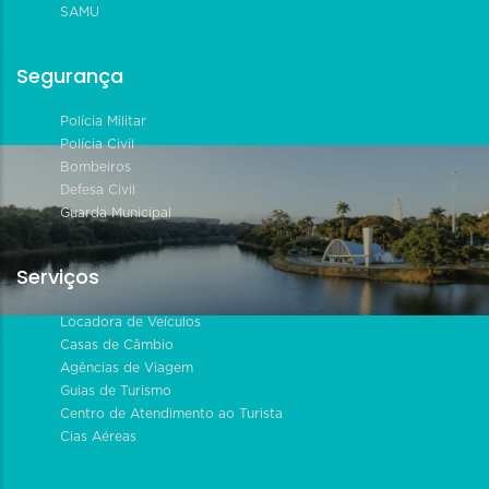
SAMU
Segurança
Polícia Militar
Polícia Civil
Bombeiros
Defesa Civil
Guarda Municipal
Serviços
Locadora de Veículos
Casas de Câmbio
Agências de Viagem
Guias de Turismo
Centro de Atendimento ao Turista
Cias Aéreas