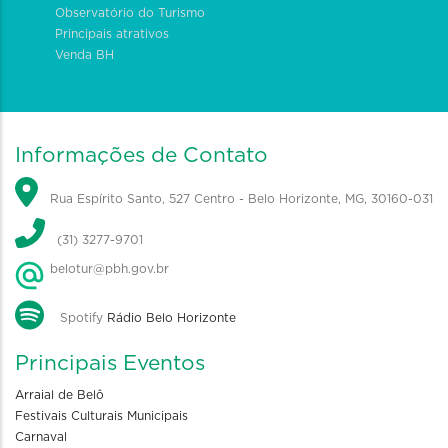
Observatório do Turismo
Principais atrativos
Venda BH
Informações de Contato
Rua Espírito Santo, 527 Centro - Belo Horizonte, MG, 30160-031
(31) 3277-9701
belotur@pbh.gov.br
Spotify
Rádio Belo Horizonte
Principais Eventos
Arraial de Belô
Festivais Culturais Municipais
Carnaval