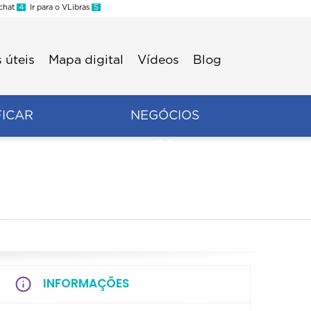
 chat
4
Ir para o VLibras
5
 úteis
Mapa digital
Vídeos
Blog
FICAR
NEGÓCIOS
INFORMAÇÕES