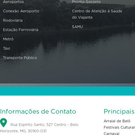
Aeroportos
Pronto-Socorro
Conexão Aeroporto
Centro de Atenção à Saúde
do Viajante
Rodoviária
SAMU
Estação Ferroviária
Metrô
Táxi
Transporte Público
Informações de Contato
Principai
Arraial de Belô
Rua Espírito Santo, 527 Centro - Belo
Festivais Culturai
Horizonte, MG, 30160-031
Carnaval