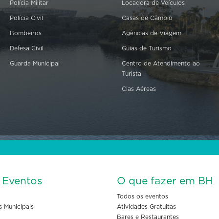
Polícia Militar
Locadora de Veículos
Polícia Civil
Casas de Câmbio
Bombeiros
Agências de Viagem
Defesa Civil
Guias de Turismo
Guarda Municipal
Centro de Atendimento ao
Turista
Cias Aéreas
s Eventos
O que fazer em BH
Todos os eventos
s Municipais
Atividades Gratuitas
Bares e Restaurantes