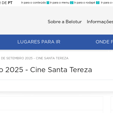
R
DE
PT
Ir para o conteúdo
1
Ir para o menu
2
Ir para o rodapé
3
Ir para o
ES
Sobre a Belotur
Informações
Menu
second
LUGARES PARA IR
ONDE 
E SETEMBRO 2025 - CINE SANTA TEREZA
 2025 - Cine Santa Tereza