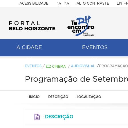
-
+
EN
F
ACESSIBILIDADE
ALTO CONTRASTE
A
A
PORTAL
BELO
HORIZONTE
A CIDADE
EVENTOS
ação
pal
EVENTOS
/
AUDIOVISUAL
PROGRAMAÇÃO D
CINEMA
/
Programação de Setembro
INÍCIO
DESCRIÇÃO
LOCALIZAÇÃO
DESCRIÇÃO