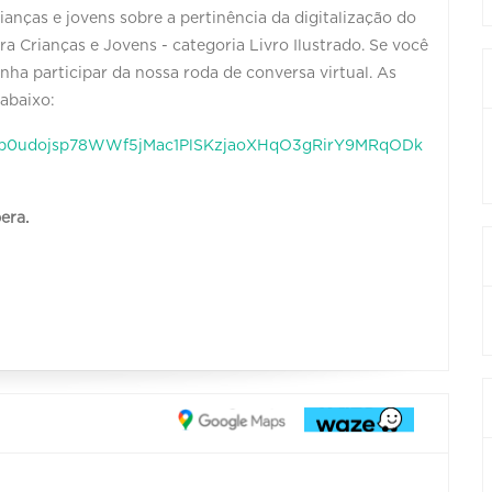
rianças e jovens sobre a pertinência da digitalização do
a Crianças e Jovens - categoria Livro Ilustrado. Se você
enha participar da nossa roda de conversa virtual. As
 abaixo:
Semp0udojsp78WWf5jMac1PlSKzjaoXHqO3gRirY9MRqODk
era.