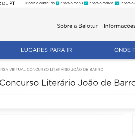
R
DE
PT
Ir para o conteúdo
1
Ir para o menu
2
Ir para o rodapé
3
Ir para o
ES
Sobre a Belotur
Informações
Menu
second
LUGARES PARA IR
ONDE 
RSA VIRTUAL CONCURSO LITERÁRIO JOÃO DE BARRO
Concurso Literário João de Barr