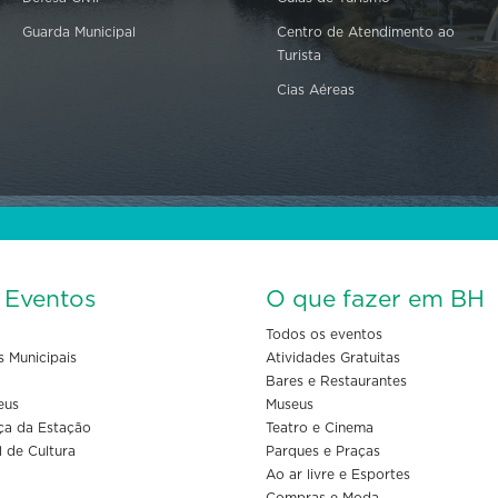
Guarda Municipal
Centro de Atendimento ao
Turista
Cias Aéreas
s Eventos
O que fazer em BH
Todos os eventos
s Municipais
Atividades Gratuitas
Bares e Restaurantes
eus
Museus
ça da Estação
Teatro e Cinema
l de Cultura
Parques e Praças
Ao ar livre e Esportes