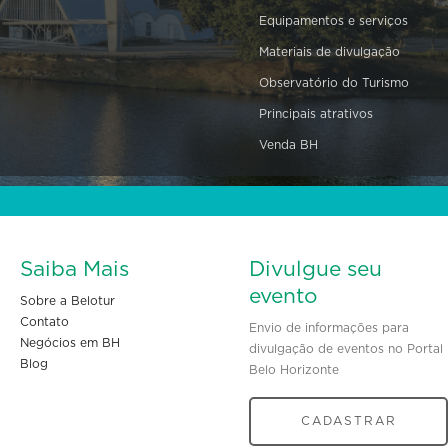
Equipamentos e serviços
Materiais de divulgação
Observatório do Turismo
Principais atrativos
Venda BH
Saiba Mais
Divulgue seu
evento
Sobre a Belotur
Contato
Envio de informações para
Negócios em BH
divulgação de eventos no Portal
Blog
Belo Horizonte
CADASTRAR