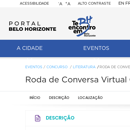
-
+
EN
F
ACESSIBILIDADE
ALTO CONTRASTE
A
A
PORTAL
BELO
HORIZONTE
A CIDADE
EVENTOS
ação
pal
EVENTOS
/
CONCURSO
/
LITERATURA
RODA DE CONVE
Roda de Conversa Virtual 
INÍCIO
DESCRIÇÃO
LOCALIZAÇÃO
DESCRIÇÃO