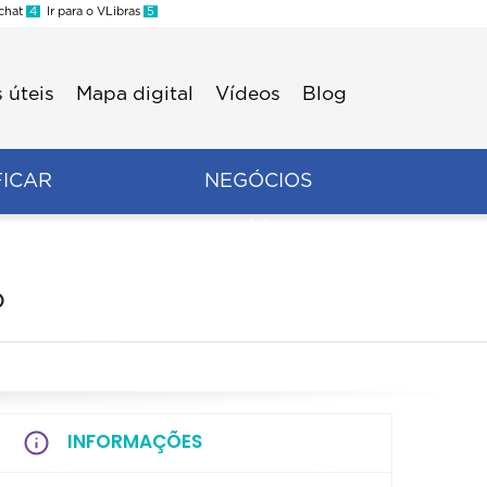
 chat
4
Ir para o VLibras
5
 úteis
Mapa digital
Vídeos
Blog
FICAR
NEGÓCIOS
o
INFORMAÇÕES