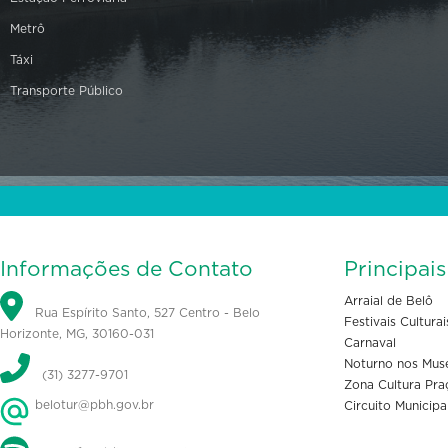
Metrô
Táxi
Transporte Público
Informações de Contato
Principai
Arraial de Belô
Rua Espírito Santo, 527 Centro - Belo
Festivais Culturai
Horizonte, MG, 30160-031
Carnaval
Noturno nos Mus
(31) 3277-9701
Zona Cultura Pra
belotur@pbh.gov.br
Circuito Municipa