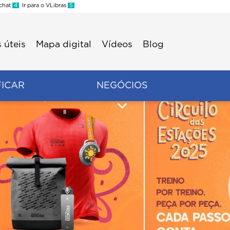
 chat
4
Ir para o VLibras
5
 úteis
Mapa digital
Vídeos
Blog
FICAR
NEGÓCIOS