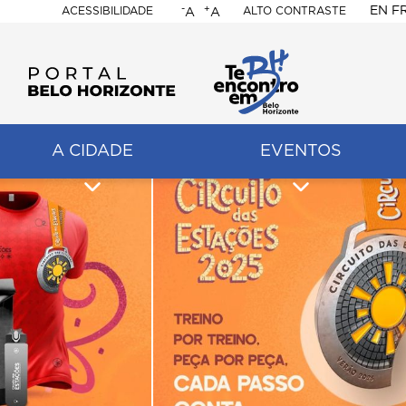
-
+
EN
F
ACESSIBILIDADE
ALTO CONTRASTE
A
A
PORTAL
BELO
HORIZONTE
A CIDADE
EVENTOS
ação
pal