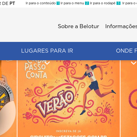
R
DE
PT
Ir para o conteúdo
1
Ir para o menu
2
Ir para o rodapé
3
Ir para o
ES
Sobre a Belotur
Informações
Menu
second
LUGARES PARA IR
ONDE 