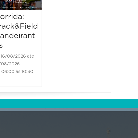
23/08/20
21:00 à
orrida:
rack&Field
andeirant
s
16/08/2026 até
/08/2026
06:00 às 10:30