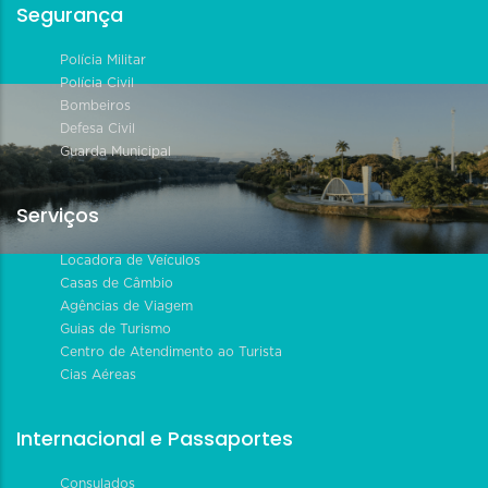
Segurança
Polícia Militar
Polícia Civil
Bombeiros
Defesa Civil
Guarda Municipal
Serviços
Locadora de Veículos
Casas de Câmbio
Agências de Viagem
Guias de Turismo
Centro de Atendimento ao Turista
Cias Aéreas
Internacional e Passaportes
Consulados