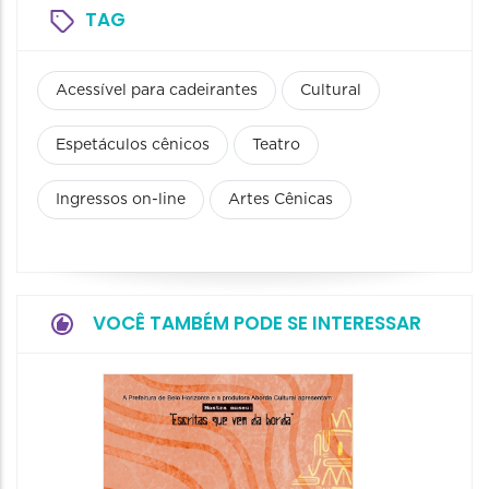
TAG
Acessível para cadeirantes
Cultural
Espetáculos cênicos
Teatro
Ingressos on-line
Artes Cênicas
VOCÊ TAMBÉM PODE SE INTERESSAR
Festa
Italian
2026