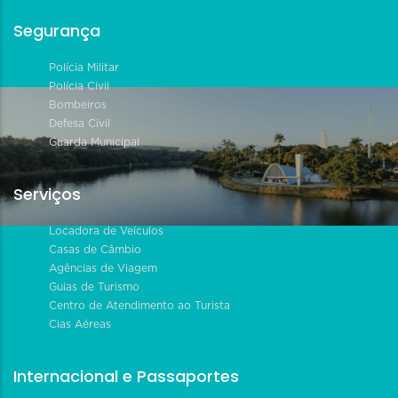
Segurança
Polícia Militar
Polícia Civil
Bombeiros
Defesa Civil
Guarda Municipal
Serviços
Locadora de Veículos
Casas de Câmbio
Agências de Viagem
Guias de Turismo
Centro de Atendimento ao Turista
Cias Aéreas
Internacional e Passaportes