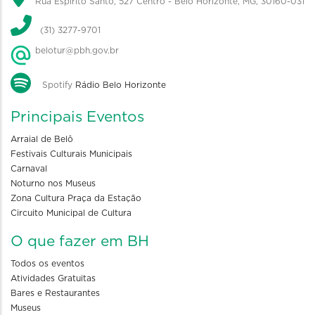
Rua Espírito Santo, 527 Centro - Belo Horizonte, MG, 30160-031
(31) 3277-9701
belotur@pbh.gov.br
Spotify
Rádio Belo Horizonte
Principais Eventos
Arraial de Belô
Festivais Culturais Municipais
Carnaval
Noturno nos Museus
Zona Cultura Praça da Estação
Circuito Municipal de Cultura
O que fazer em BH
Todos os eventos
Atividades Gratuitas
Bares e Restaurantes
Museus