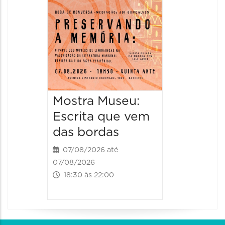
08/08/20
08/08/202
11:00 às 
Mostra Museu:
Escrita que vem
das bordas
07/08/2026 até
07/08/2026
18:30 às 22:00