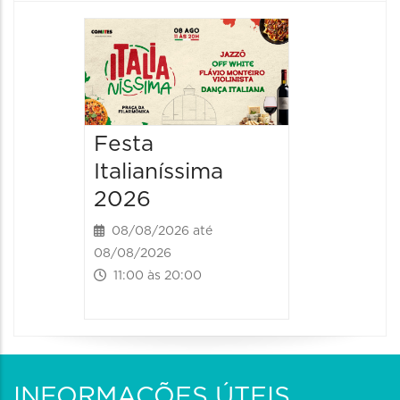
Board
Biblio
SESIM
08/08/20
Festa
08/08/202
Italianíssima
14:00 às
2026
08/08/2026 até
08/08/2026
11:00 às 20:00
INFORMAÇÕES ÚTEIS