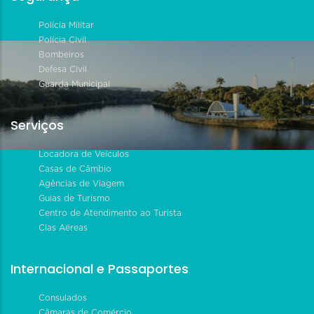
Polícia Militar
Polícia Civil
Bombeiros
Defesa Civil
Guarda Municipal
Serviços
Locadora de Veículos
Casas de Câmbio
Agências de Viagem
Guias de Turismo
Centro de Atendimento ao Turista
Cias Aéreas
Internacional e Passaportes
Consulados
Câmaras de Comércio