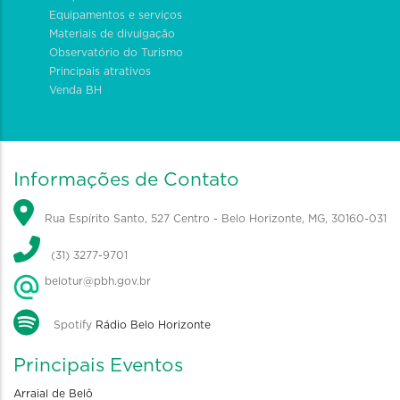
Equipamentos e serviços
Materiais de divulgação
Observatório do Turismo
Principais atrativos
Venda BH
Informações de Contato
Rua Espírito Santo, 527 Centro - Belo Horizonte, MG, 30160-031
(31) 3277-9701
belotur@pbh.gov.br
Spotify
Rádio Belo Horizonte
Principais Eventos
Arraial de Belô