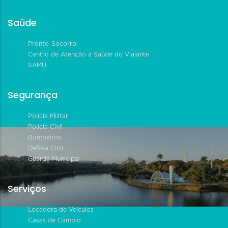
Saúde
Pronto-Socorro
Centro de Atenção à Saúde do Viajante
SAMU
Segurança
Polícia Militar
Polícia Civil
Bombeiros
Defesa Civil
Guarda Municipal
Serviços
Locadora de Veículos
Casas de Câmbio