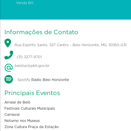
Venda BH
Informações de Contato
Rua Espírito Santo, 527 Centro - Belo Horizonte, MG, 30160-031
(31) 3277-9701
belotur@pbh.gov.br
Spotify
Rádio Belo Horizonte
Principais Eventos
Arraial de Belô
Festivais Culturais Municipais
Carnaval
Noturno nos Museus
Zona Cultura Praça da Estação