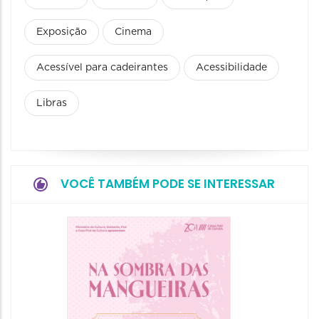
Exposição
Cinema
Acessível para cadeirantes
Acessibilidade
Libras
VOCÊ TAMBÉM PODE SE INTERESSAR
37ª Fei
Nacion
Artesa
02/12/20