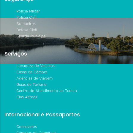
Polícia Militar
Polícia Civil
Bombeiros
Defesa Civil
Guarda Municipal
Serviços
Locadora de Veículos
Casas de Câmbio
Agências de Viagem
Guias de Turismo
Centro de Atendimento ao Turista
Cias Aéreas
Internacional e Passaportes
Consulados
Câmaras de Comércio