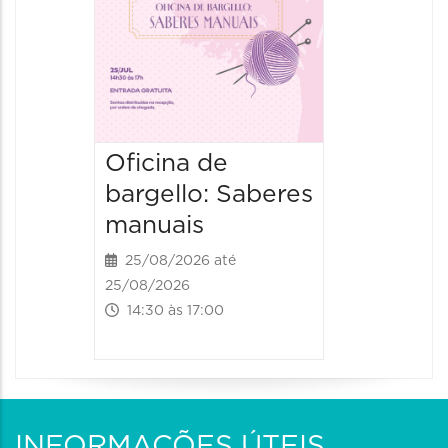
02/12/2026
14:00 às
Oficina de
bargello: Saberes
manuais
25/08/2026 até
25/08/2026
14:30 às 17:00
INFORMAÇÕES ÚTEIS