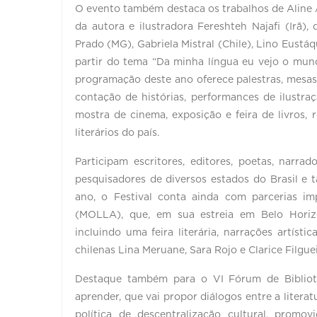
O evento também destaca os trabalhos de Aline A
da autora e ilustradora Fereshteh Najafi (Irã),
Prado (MG), Gabriela Mistral (Chile), Lino Eust
partir do tema “Da minha língua eu vejo o mundo
programação deste ano oferece palestras, mesas, 
contação de histórias, performances de ilustraçã
mostra de cinema, exposição e feira de livros
literários do país.
Participam escritores, editores, poetas, narrad
pesquisadores de diversos estados do Brasil e
ano, o Festival conta ainda com parcerias i
(MOLLA), que, em sua estreia em Belo Horizo
incluindo uma feira literária, narrações artís
chilenas Lina Meruane, Sara Rojo e Clarice Filgue
Destaque também para o VI Fórum de Bibliotec
aprender, que vai propor diálogos entre a litera
política de descentralização cultural, promo