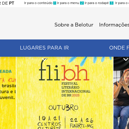
R
DE
PT
Ir para o conteúdo
1
Ir para o menu
2
Ir para o rodapé
3
Ir para o
ES
Sobre a Belotur
Informações
Menu
second
LUGARES PARA IR
ONDE 