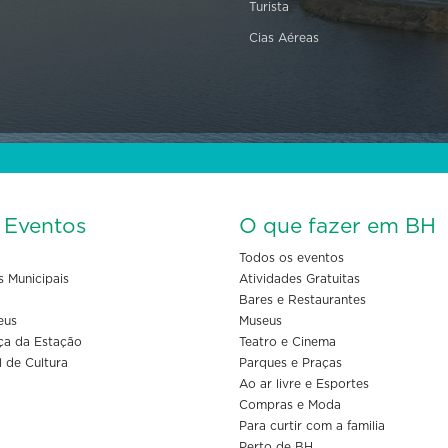
Turista
Cias Aéreas
s Eventos
O que fazer em BH
Todos os eventos
s Municipais
Atividades Gratuitas
Bares e Restaurantes
eus
Museus
ça da Estação
Teatro e Cinema
l de Cultura
Parques e Praças
Ao ar livre e Esportes
Compras e Moda
Para curtir com a familia
Perto de BH