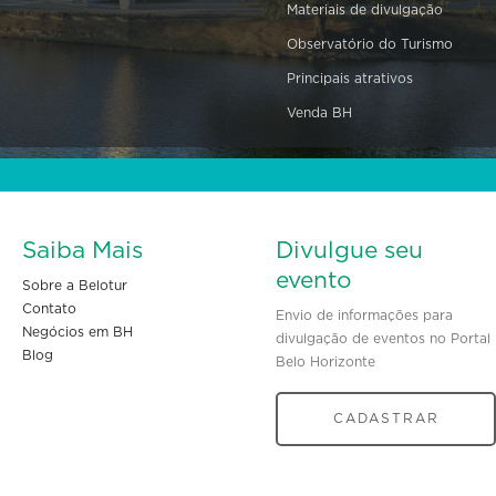
Materiais de divulgação
Observatório do Turismo
Principais atrativos
Venda BH
Saiba Mais
Divulgue seu
evento
Sobre a Belotur
Contato
Envio de informações para
Negócios em BH
divulgação de eventos no Portal
Blog
Belo Horizonte
CADASTRAR