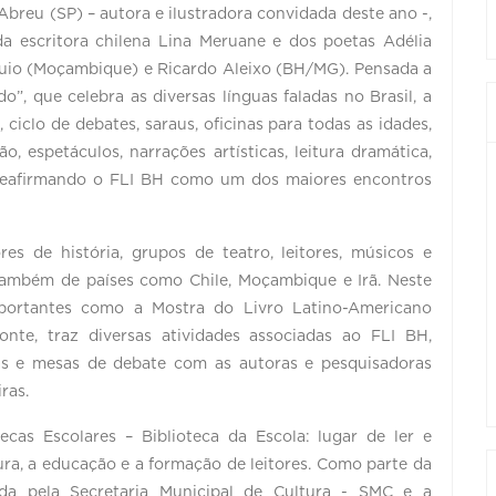
breu (SP) – autora e ilustradora convidada deste ano -,
 da escritora chilena Lina Meruane e dos poetas Adélia
áquio (Moçambique) e Ricardo Aleixo (BH/MG). Pensada a
”, que celebra as diversas línguas faladas no Brasil, a
ciclo de debates, saraus, oficinas para todas as idades,
o, espetáculos, narrações artísticas, leitura dramática,
, reafirmando o FLI BH como um dos maiores encontros
ores de história, grupos de teatro, leitores, músicos e
 também de países como Chile, Moçambique e Irã. Neste
mportantes como a Mostra do Livro Latino-Americano
nte, traz diversas atividades associadas ao FLI BH,
ticas e mesas de debate com as autoras e pesquisadoras
iras.
as Escolares – Biblioteca da Escola: lugar de ler e
tura, a educação e a formação de leitores. Como parte da
vida pela Secretaria Municipal de Cultura - SMC e a