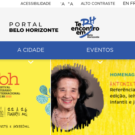
-
+
EN
F
ACESSIBILIDADE
ALTO CONTRASTE
A
A
PORTAL
BELO
HORIZONTE
A CIDADE
EVENTOS
ação
pal