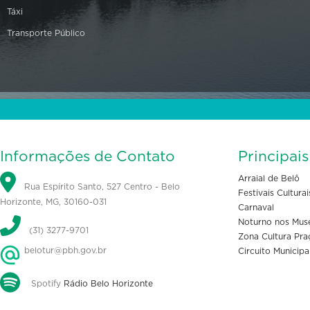
Táxi
Transporte Público
Informações de Contato
Principai
Arraial de Belô
Rua Espírito Santo, 527 Centro - Belo
Festivais Culturai
Horizonte, MG, 30160-031
Carnaval
Noturno nos Mus
(31) 3277-9701
Zona Cultura Pra
belotur@pbh.gov.br
Circuito Municipa
Spotify
Rádio Belo Horizonte