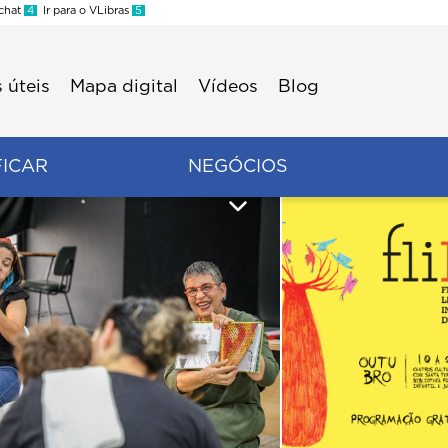
 chat
4
Ir para o VLibras
5
 úteis
Mapa digital
Vídeos
Blog
FICAR
NEGÓCIOS