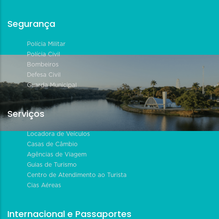
Segurança
Polícia Militar
Polícia Civil
Bombeiros
Defesa Civil
Guarda Municipal
Serviços
Locadora de Veículos
Casas de Câmbio
Agências de Viagem
Guias de Turismo
Centro de Atendimento ao Turista
Cias Aéreas
Internacional e Passaportes