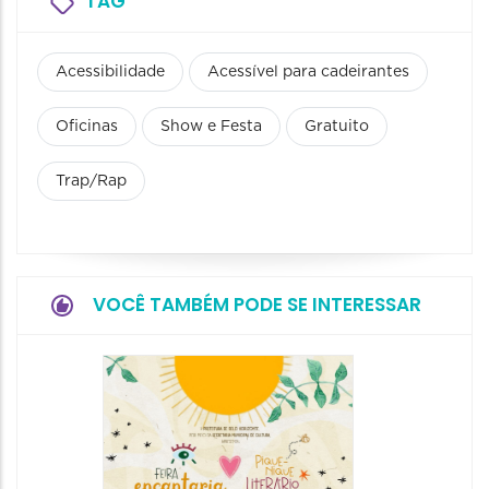
TAG
Acessibilidade
Acessível para cadeirantes
Oficinas
Show e Festa
Gratuito
Trap/Rap
VOCÊ TAMBÉM PODE SE INTERESSAR
3ª Mos
Uma V
Narraç
Históri