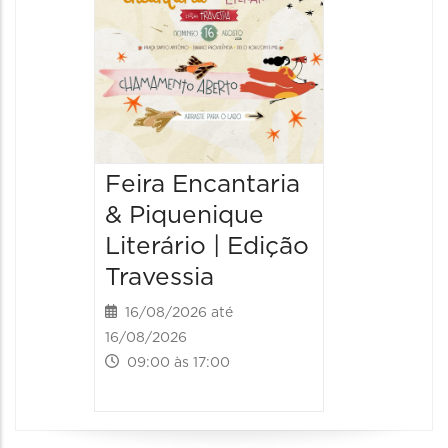
20/08/20
20/08/202
10:00 às
Feira Encantaria
& Piquenique
Literário | Edição
Travessia
16/08/2026 até
16/08/2026
09:00 às 17:00