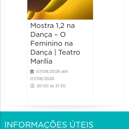
Femini
Dança 
Marília
Mostra 1,2 na
08/08/20
Dança – O
08/08/202
Feminino na
20:00 às
Dança | Teatro
Marília
07/08/2026 até
07/08/2026
20:00 às 21:30
INFORMAÇÕES ÚTEIS