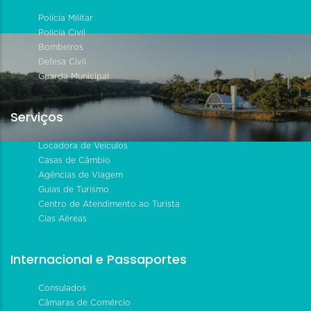
Polícia Militar
Polícia Civil
Bombeiros
Defesa Civil
Guarda Municipal
Serviços
Locadora de Veículos
Casas de Câmbio
Agências de Viagem
Guias de Turismo
Centro de Atendimento ao Turista
Cias Aéreas
Internacional e Passaportes
Consulados
Câmaras de Comércio