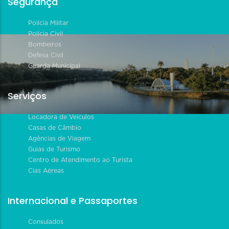
Segurança
Polícia Militar
Polícia Civil
Bombeiros
Defesa Civil
Guarda Municipal
Serviços
Locadora de Veículos
Casas de Câmbio
Agências de Viagem
Guias de Turismo
Centro de Atendimento ao Turista
Cias Aéreas
Internacional e Passaportes
Consulados