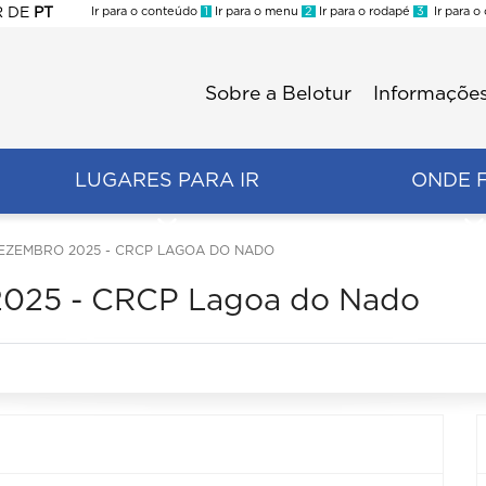
R
DE
PT
Ir para o conteúdo
1
Ir para o menu
2
Ir para o rodapé
3
Ir para o
ES
Sobre a Belotur
Informações
Menu
second
LUGARES PARA IR
ONDE 
ZEMBRO 2025 - CRCP LAGOA DO NADO
025 - CRCP Lagoa do Nado