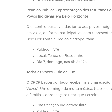
De terça a sexta, às 8h30 e às 14h
Reunião Pública – apresentação dos resultados do
Povos Indígenas em Belo Horizonte
O encontro busca validar, junto aos povos indíge
em 2023, de forma participativa, com representa
Belo Horizonte e Região Metropolitana.
Público:
livre
Local: Tenda do Bosquinho
Dia 7, domingo, das 9h às 12h
Todas as Vozes – Dia de Luz
O CRCP Lagoa do Nado recebe mais uma edição b
Vozes”. Um domingo de muita música, teatro, circ
a família. Coordenação: Henrique Ferreira
Classificação indicativa:
livre
Público:
livre