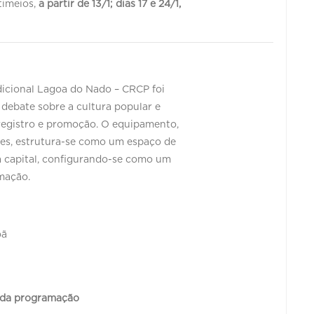
timeios,
a partir de 13/1; dias 17 e 24/1,
dicional Lagoa do Nado – CRCP foi
debate sobre a cultura popular e
, registro e promoção. O equipamento,
ções, estrutura-se como um espaço de
a capital, configurando-se como um
mação.
oã
o da programação