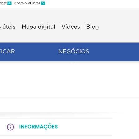
 chat
4
Ir para o VLibras
5
 úteis
Mapa digital
Vídeos
Blog
FICAR
NEGÓCIOS
INFORMAÇÕES