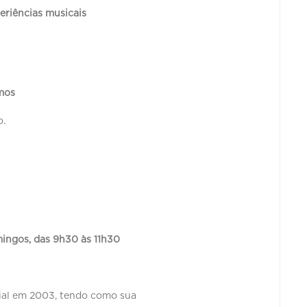
eriências musicais
mos
o.
omingos, das 9h30 às 11h30
cial em 2003, tendo como sua