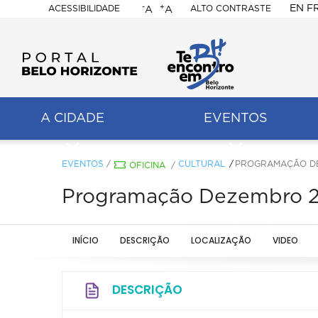
-
+
EN
F
ACESSIBILIDADE
ALTO CONTRASTE
A
A
PORTAL
BELO
HORIZONTE
A CIDADE
EVENTOS
ação
pal
EVENTOS
/
CULTURAL
PROGRAMAÇÃO DE
OFICINA
/
Programação Dezembro 2
INÍCIO
DESCRIÇÃO
LOCALIZAÇÃO
VIDEO
DESCRIÇÃO