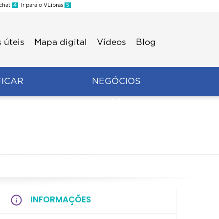
 chat
4
Ir para o VLibras
5
 úteis
Mapa digital
Vídeos
Blog
FICAR
NEGÓCIOS
INFORMAÇÕES