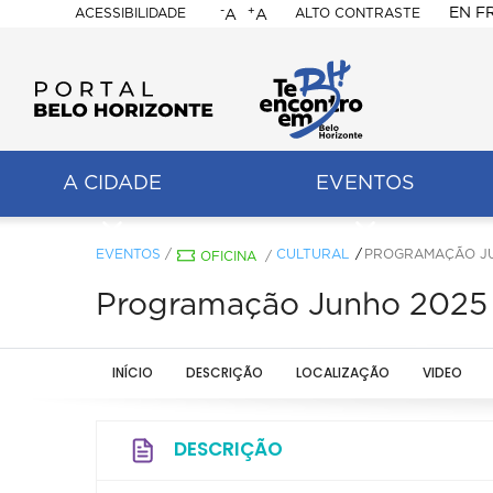
-
+
EN
F
ACESSIBILIDADE
ALTO CONTRASTE
A
A
PORTAL
BELO
HORIZONTE
A CIDADE
EVENTOS
ação
pal
EVENTOS
/
CULTURAL
PROGRAMAÇÃO JU
OFICINA
/
Programação Junho 2025 -
INÍCIO
DESCRIÇÃO
LOCALIZAÇÃO
VIDEO
DESCRIÇÃO