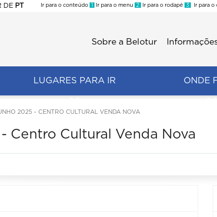
R
DE
PT
Ir para o conteúdo
1
Ir para o menu
2
Ir para o rodapé
3
Ir para o
ES
Sobre a Belotur
Informações
Menu
second
LUGARES PARA IR
ONDE 
NHO 2025 - CENTRO CULTURAL VENDA NOVA
 Centro Cultural Venda Nova