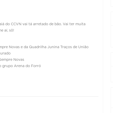
á do CCVN vai tá arretado de bão. Vai ter muita
 aí, sô!
mpre Novas e da Quadrilha Junina Traços de União
ourado
 Sempre Novas
do grupo Arena do Forró