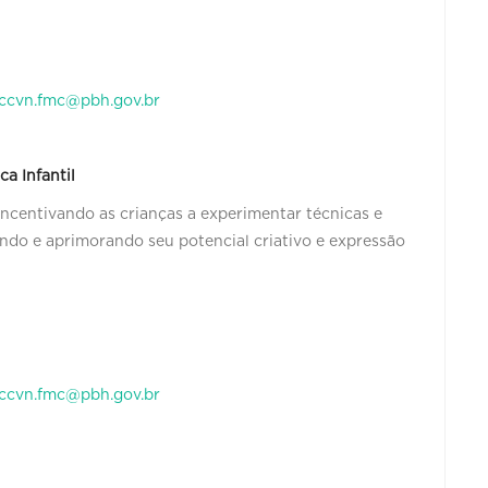
ccvn.fmc@pbh.gov.br
ca Infantil
 incentivando as crianças a experimentar técnicas e
endo e aprimorando seu potencial criativo e expressão
ccvn.fmc@pbh.gov.br