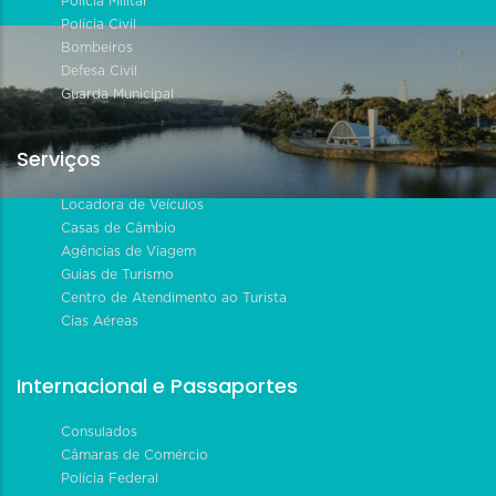
Polícia Militar
Polícia Civil
Bombeiros
Defesa Civil
Guarda Municipal
Serviços
Locadora de Veículos
Casas de Câmbio
Agências de Viagem
Guias de Turismo
Centro de Atendimento ao Turista
Cias Aéreas
Internacional e Passaportes
Consulados
Câmaras de Comércio
Polícia Federal