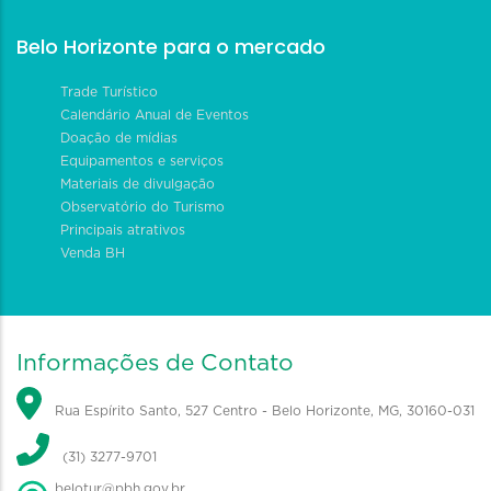
Belo Horizonte para o mercado
Trade Turístico
Calendário Anual de Eventos
Doação de mídias
Equipamentos e serviços
Materiais de divulgação
Observatório do Turismo
Principais atrativos
Venda BH
Informações de Contato
Rua Espírito Santo, 527 Centro - Belo Horizonte, MG, 30160-031
(31) 3277-9701
belotur@pbh.gov.br