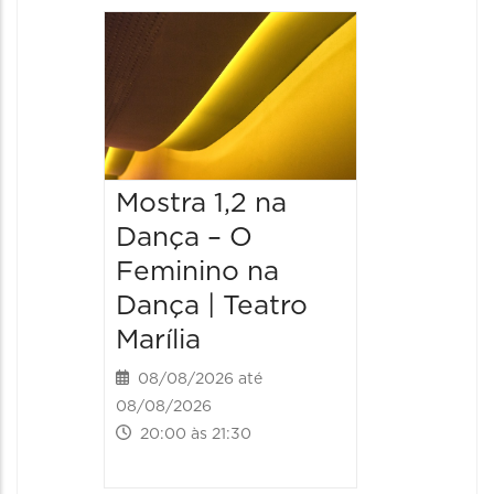
Mostra 1,2 na
Mostra
Dança – O
Dança 
Feminino na
Femini
Dança | Teatro
Dança 
Marília
Marília
08/08/2026 até
09/08/20
08/08/2026
09/08/202
20:00 às 21:30
19:00 às