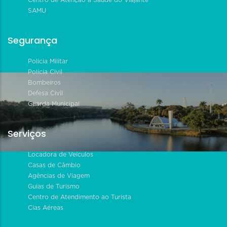
SAMU
Segurança
Polícia Militar
Polícia Civil
Bombeiros
Defesa Civil
Guarda Municipal
Serviços
Locadora de Veículos
Casas de Câmbio
Agências de Viagem
Guias de Turismo
Centro de Atendimento ao Turista
Cias Aéreas