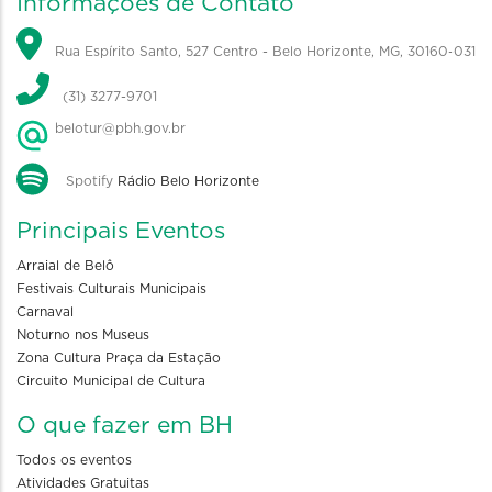
Informações de Contato
Rua Espírito Santo, 527 Centro - Belo Horizonte, MG, 30160-031
(31) 3277-9701
belotur@pbh.gov.br
Spotify
Rádio Belo Horizonte
Principais Eventos
Arraial de Belô
Festivais Culturais Municipais
Carnaval
Noturno nos Museus
Zona Cultura Praça da Estação
Circuito Municipal de Cultura
O que fazer em BH
Todos os eventos
Atividades Gratuitas