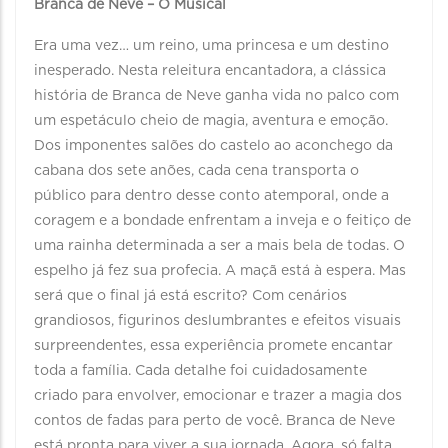
Branca de Neve – O Musical
Era uma vez… um reino, uma princesa e um destino
inesperado. Nesta releitura encantadora, a clássica
história de Branca de Neve ganha vida no palco com
um espetáculo cheio de magia, aventura e emoção.
Dos imponentes salões do castelo ao aconchego da
cabana dos sete anões, cada cena transporta o
público para dentro desse conto atemporal, onde a
coragem e a bondade enfrentam a inveja e o feitiço de
uma rainha determinada a ser a mais bela de todas. O
espelho já fez sua profecia. A maçã está à espera. Mas
será que o final já está escrito? Com cenários
grandiosos, figurinos deslumbrantes e efeitos visuais
surpreendentes, essa experiência promete encantar
toda a família. Cada detalhe foi cuidadosamente
criado para envolver, emocionar e trazer a magia dos
contos de fadas para perto de você. Branca de Neve
está pronta para viver a sua jornada. Agora, só falta