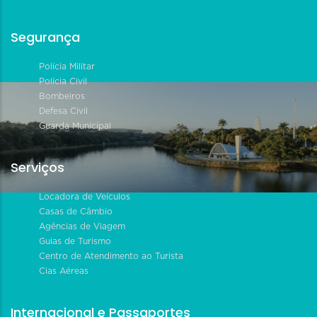
Segurança
Polícia Militar
Polícia Civil
Bombeiros
Defesa Civil
Guarda Municipal
Serviços
Locadora de Veículos
Casas de Câmbio
Agências de Viagem
Guias de Turismo
Centro de Atendimento ao Turista
Cias Aéreas
Internacional e Passaportes