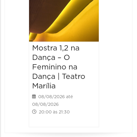
Mostra 1,2 na
Mostra
Dança – O
Dança 
Feminino na
Femini
Dança | Teatro
Dança 
Marília
Marília
08/08/2026 até
09/08/20
08/08/2026
09/08/202
20:00 às 21:30
19:00 às