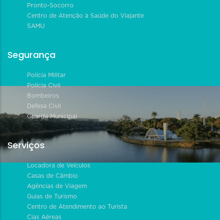
Pronto-Socorro
Centro de Atenção à Saúde do Viajante
SAMU
Segurança
Polícia Militar
Polícia Civil
Bombeiros
Defesa Civil
Guarda Municipal
Serviços
Locadora de Veículos
Casas de Câmbio
Agências de Viagem
Guias de Turismo
Centro de Atendimento ao Turista
Cias Aéreas