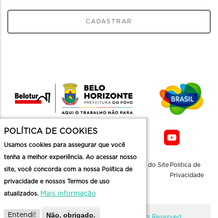
CADASTRAR
POLÍTICA DE COOKIES
Usamos cookies para assegurar que você
tenha a melhor experiência. Ao acessar nosso
Sobre a
Contato
Informaçoes
Mapa do Site
Politica de
site, você concorda com a nossa Política de
Belotur
Üteis
Privacidade
privacidade e nossos Termos de uso
Mais informação
atualizados.
Não, obrigado.
Entendi!
@ Copyright Belotur 2026. All Rights Reserved.