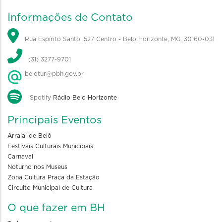
Informações de Contato
Rua Espírito Santo, 527 Centro - Belo Horizonte, MG, 30160-031
(31) 3277-9701
belotur@pbh.gov.br
Spotify
Rádio Belo Horizonte
Principais Eventos
Arraial de Belô
Festivais Culturais Municipais
Carnaval
Noturno nos Museus
Zona Cultura Praça da Estação
Circuito Municipal de Cultura
O que fazer em BH