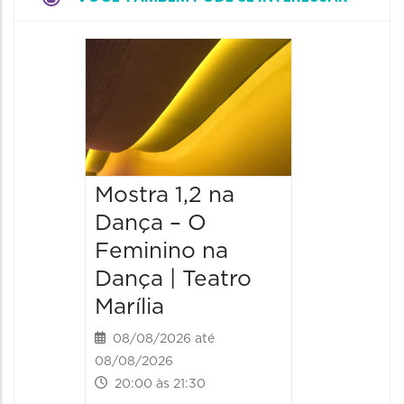
Mostra 1,2 na
Mostra
Dança – O
Dança 
Feminino na
Femini
Dança | Teatro
Dança 
Marília
Marília
08/08/2026 até
09/08/20
08/08/2026
09/08/202
20:00 às 21:30
19:00 às