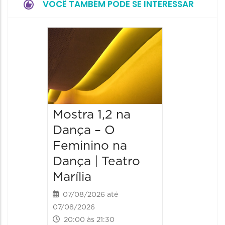
VOCÊ TAMBÉM PODE SE INTERESSAR
Mostra 1,2 na
Mostra
Dança – O
Dança 
Feminino na
Femini
Dança | Teatro
Dança 
Marília
Marília
07/08/2026 até
08/08/20
07/08/2026
08/08/202
20:00 às 21:30
20:00 às