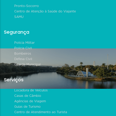
Pronto-Socorro
Centro de Atenção à Saúde do Viajante
SAMU
Segurança
Polícia Militar
Polícia Civil
Bombeiros
Defesa Civil
Guarda Municipal
Serviços
Locadora de Veículos
Casas de Câmbio
Agências de Viagem
Guias de Turismo
Centro de Atendimento ao Turista